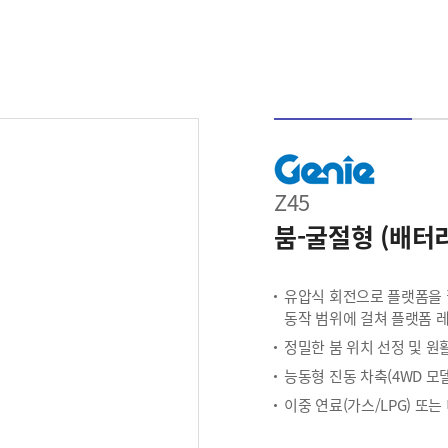
Z45
붐-굴절형 (배터
유압식 회전으로 플랫폼을 
동작 범위에 걸쳐 플랫폼 
정밀한 붐 위치 선정 및 원
능동형 진동 차축(4WD 모
이중 연료(가스/LPG) 또는