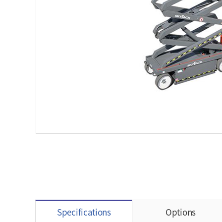
Specifications
Options